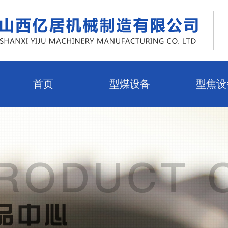
首页
型煤设备
型焦设